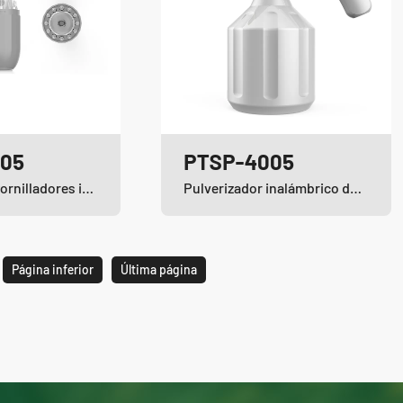
05
PTSP-4005
Juego de destornilladores inalámbricos de iones de litio
Pulverizador inalámbrico de iones de litio
Página inferior
Última página