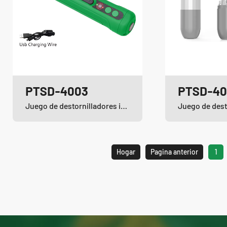
PTSD-4003
PTSD-40
Juego de destornilladores inalámbricos de iones de litio
Hogar
Pagina anterior
1