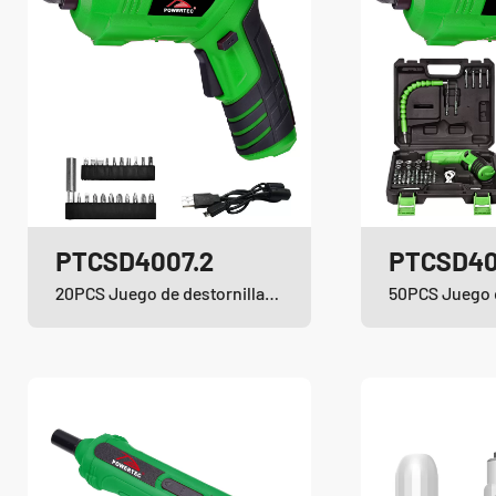
PTCSD4007.2
PTCSD40
20PCS Juego de destornilladores inalámbricos de iones de litio