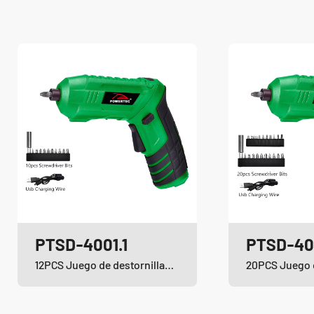
PTSD-4001.1
PTSD-40
12PCS Juego de destornilladores inalámbricos de iones de litio