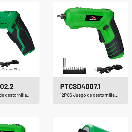
02.2
PTCSD4007.1
33PCS Juego de destornilladores inalámbricos de iones de litio
12PCS Juego de destornilladores inalámbricos de iones de litio