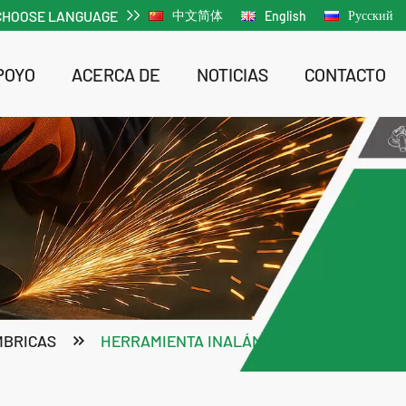
CHOOSE LANGUAGE
中文简体
Русский
English
POYO
ACERCA DE
NOTICIAS
CONTACTO
Atornillador de impacto inalámbrico sin escobillas de iones de litio
Ator
MBRICAS
HERRAMIENTA INALÁMBRICA DE 4 V