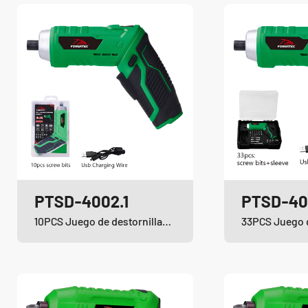
PTSD-4002.1
PTSD-40
10PCS Juego de destornilladores inalámbricos de iones de litio